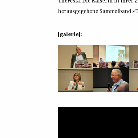
Theresia. Die Kaiserin in ihrer
herausgegebene Sammelband »Tyr
[galerie]: