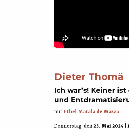
Dieter Thomä
Ich war’s! Keiner i
und Entdramatisier
mit
Ethel Matala de Mazza
Donnerstag, den
23. Mai 2024
|