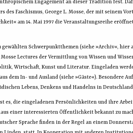
anthropischem Engagement an dieser Tradition fest. Da
rs des Faschismus, George L. Mosse, der mit seinem Vort
chkeit« am 14. Mai 1997 die Veranstaltungsreihe eröffne
eu gewählten Schwerpunktthemen (siehe
»Archiv«
, hier
e Mosse Lectures der Vermittlung von Wissen und Wisse
olitik, Wirtschaft, Kunst und Literatur. Eingeladen wer
 aus dem In- und Ausland (siehe
»Gäste«
). Besondere Au
dischen Lebens, Denkens und Handelns in Deutschland u
ist es, die eingeladenen Persönlichkeiten und ihre Arbe
naus einer interessierten Öffentlichkeit bekannt zu ma
eutscher Sprache finden in der Regel an einem Donnerst
 Linden, statt. In Kooperation mit anderen Institutio