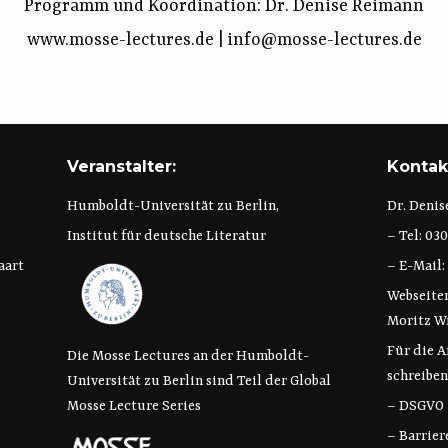
Programm und Koordination: Dr. Denise Reimann
www.mosse-lectures.de
|
info@mosse-lectures.de
Veranstalter:
Kontak
Humboldt-Universität zu Berlin,
Dr. Deni
Institut für deutsche Literatur
– Tel: 03
aart
– E-Mail:
Webseite
Moritz W
Für die 
Die Mosse Lectures an der Humboldt-
schreiben
Universität zu Berlin sind Teil der Global
Mosse Lecture Series
– DSGVO
– Barrier