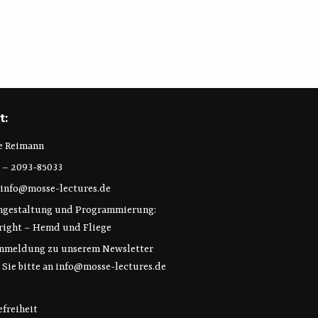
t:
se Reimann
0 – 2093-85033
info@mosse-lectures.de
ngestaltung und Programmierung:
right
–
Hemd und Fliege
Anmeldung zu unserem Newsletter
 Sie bitte an
info@mosse-lectures.de
efreiheit