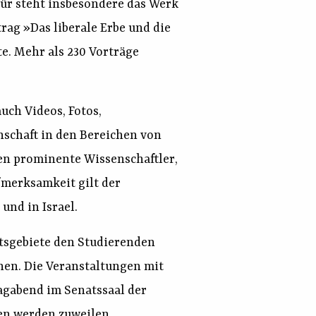
für steht insbesondere das Werk
rag »Das liberale Erbe und die
te. Mehr als 230 Vorträge
 auch Videos, Fotos,
nschaft in den Bereichen von
den prominente Wissenschaftler,
fmerksamkeit gilt der
nd in Israel.
itsgebiete den Studierenden
chen. Die Veranstaltungen mit
agabend im Senatssaal der
nen werden zuweilen