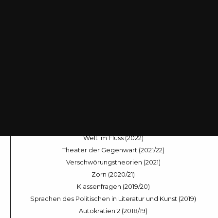
Staatsstreiche (2025/26)
Zionismus (2025)
Landleben (2024/25)
Dramen des Entscheidens (2024)
Sleep Modes (2023/24)
Across the Universe (2023)
Nach der Stimme (2022/23)
Welt im Fluss (2022)
Theater der Gegenwart (2021/22)
Verschwörungstheorien (2021)
Zorn (2020/21)
Klassenfragen (2019/20)
Sprachen des Politischen in Literatur und Kunst (2019)
Autokratien 2 (2018/19)