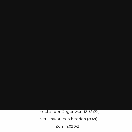
Klaus Reichert, Friedrich Kittler, Elisabeth
Wagner, Burkhardt Wolf
Staatsstreiche (2025/26)
Zionismus (2025)
Landleben (2024/25)
Dramen des Entscheidens (2024)
Sleep Modes (2023/24)
Across the Universe (2023)
Nach der Stimme (2022/23)
Welt im Fluss (2022)
Theater der Gegenwart (2021/22)
Verschwörungstheorien (2021)
Zorn (2020/21)