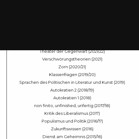
Landleben (2024/25)
Dramen des Entscheidens (2024)
Sleep Modes (2023/24)
Across the Universe (2023)
Nach der Stimme (2022/23)
Welt im Fluss (2022)
Theater der Gegenwart (2021/22)
Verschwörungstheorien (2021)
Zorn (2020/21)
Klassenfragen (2019/20)
Sprachen des Politischen in Literatur und Kunst (2019)
Autokratien 2 (2018/19)
Autokratien 1 (2018)
non finito, unfinished, unfertig (2017/18)
Kritik des Liberalismus (2017)
Populismus und Politik (2016/17)
Zukunftswissen (2016)
Dienst am Geheimnis (2015/16)