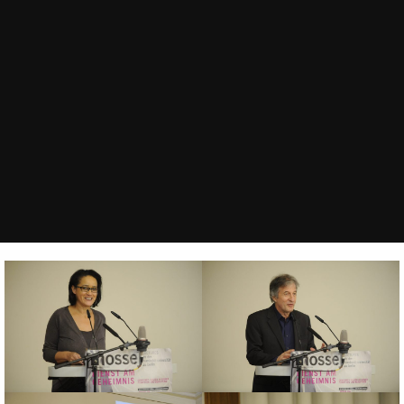
Wissenschafts-, Körper-, Ernährungs- und
Medizingeschichte. 1996-2001 Mitglied der
Unabhängigen Expertenkommission Schweiz-Zweiter
Weltkrieg. Mitherausgeber verschiedener
historischer Zeitschriften, u.a. »Historische
Anthropologie«. Ehrendoktor der Universität Luzern.